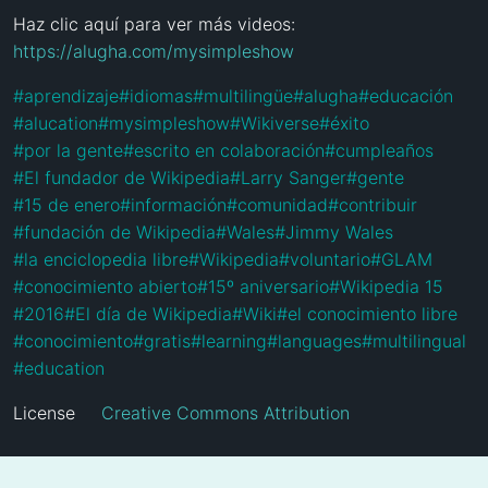
Haz clic aquí para ver más videos: 
https://alugha.com/mysimpleshow
#
aprendizaje
#
idiomas
#
multilingüe
#
alugha
#
educación
#
alucation
#
mysimpleshow
#
Wikiverse
#
éxito
#
por la gente
#
escrito en colaboración
#
cumpleaños
#
El fundador de Wikipedia
#
Larry Sanger
#
gente
#
15 de enero
#
información
#
comunidad
#
contribuir
#
fundación de Wikipedia
#
Wales
#
Jimmy Wales
#
la enciclopedia libre
#
Wikipedia
#
voluntario
#
GLAM
#
conocimiento abierto
#
15º aniversario
#
Wikipedia 15
#
2016
#
El día de Wikipedia
#
Wiki
#
el conocimiento libre
#
conocimiento
#
gratis
#
learning
#
languages
#
multilingual
#
education
License
Creative Commons Attribution