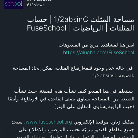
612 views
مساحة المثلث 1/2absinC | حساب
المثلثات | الرياضيات | FuseSchool
انقر هنا لمشاهدة مزيدٍ من الفيديوهات: 
https://alugha.com/FuseSchool
 في حالة عدم وجود قيمةارتفاع المثلث، يمكن إيجاد المساحة 
 سنتعلم في هذا الفيديو كيف نشأت هذه الصيغة. حيث نشأت 
الصيغة من (المساحة تساوي نصف القاعدة في الارتفاع)، وأيضًا 
يمكنك زيارة موقعنا الإلكتروني 
www.fuseschool.org
، ستجد 
جميع مقاطع الفيديو مرتبّة بحسب الموضوع وللاطلاع على 
المحتوى. اضغط زر الإعجاب، واترك تعليقك، وشارك الفيديو. 