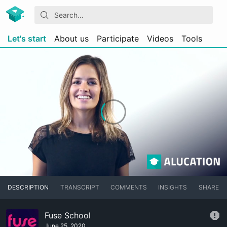
Let's start
About us
Participate
Videos
Tools
DESCRIPTION
TRANSCRIPT
COMMENTS
INSIGHTS
SHARE
Fuse School
June 25, 2020