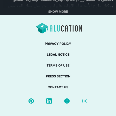
SHOW MORE
يمكن استخدام هذه المقاطع في نماذج التعليم المعكوس أو 
 تويتر: 
https://twitter.com/fuseSchool
PRIVACY POLICY
تمتع بتجربة تعليمية أكبر من خلال منصة وتطبيق FuseSchool:‏ 
LEGAL NOTICE
www.fuseschool.org
يُرجى الإعجاب بصفحتنا: 
TERMS OF USE
http://www.facebook.com/fuseschool
PRESS SECTION
هذا المورد التعليمي المفتوح مجاني بموجب ترخيص المشاع 
CONTACT US
الإبداعي: Attribution-NonCommercial CC BY-NC (عرض 
مستند الترخيص: 
http://creativecommons.org/licenses/by-
nc/4.0/
).  يُمكنك تنزيل الفيديو للاستخدام التعليمي غير الهادف 
للربح. إذا كنت ترغب في تعديل الفيديو، يُرجى التواصل معنا على: 
info@fuseschool.org