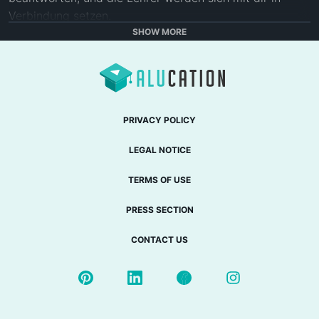
Verbindung setzen.

SHOW MORE
Diese Videos können in einem umgedrehten 
Unterrichtsmodell oder als Lernhilfe verwendet werden. 

Twitter: 
https://twitter.com/fuseSchool
PRIVACY POLICY
Zugang zu einer tieferen Lernerfahrung in der 
LEGAL NOTICE
FuseSchool-Plattform und App: 
www.fuseschool.org
TERMS OF USE
Diese offene Bildungsressource ist kostenlos und steht 
unter einer Creative Commons Lizenz: Attribution-
PRESS SECTION
NonCommercial CC BY-NC (siehe Lizenzvertrag: 
CONTACT US
http://creativecommons.org/licenses/by-nc/4.0/
).  Du 
darfst das Video für gemeinnützige, pädagogische 
Zwecke herunterladen. Wenn du das Video ändern 
möchtest, kontaktiere uns bitte: 
info@fuseschool.org