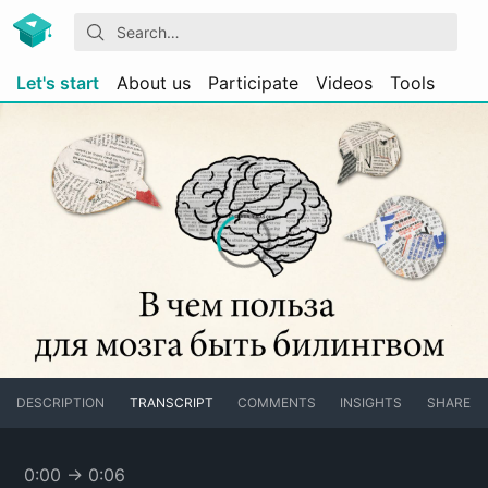
Let's start
About us
Participate
Videos
Tools
DESCRIPTION
TRANSCRIPT
COMMENTS
INSIGHTS
SHARE
0:00
→
0:06