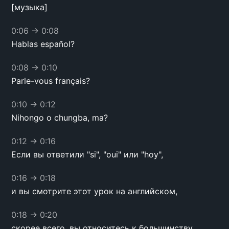
[музыка]
0:06
→
0:08
Hablas español?
0:08
→
0:10
Parle-vous français?
0:10
→
0:12
Nihongo o chungba, ma?
0:12
→
0:16
Если вы ответили "si", "oui" или "hoy",
0:16
→
0:18
и вы смотрите этот урок на английском,
0:18
→
0:20
скорее всего, вы относитесь к большинству