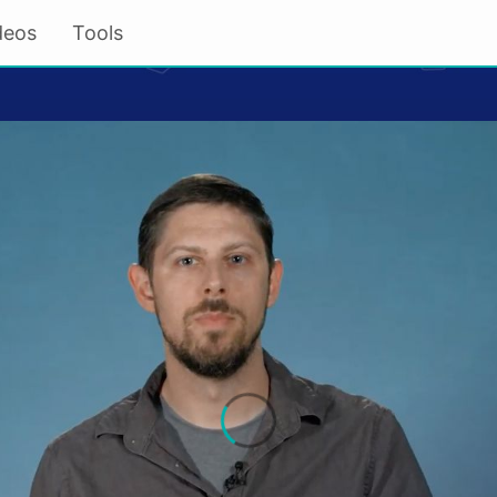
deos
Tools