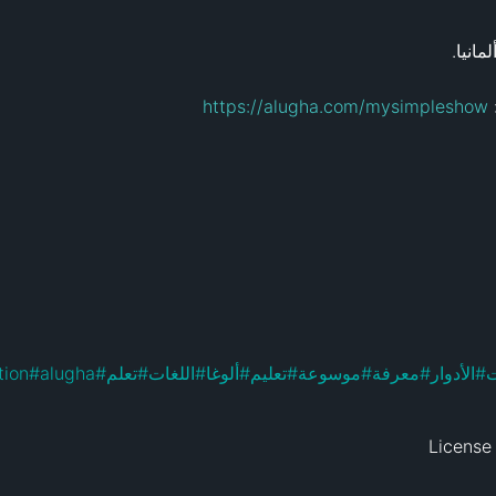
 
https://alugha.com/mysimpleshow
ت
#
الأدوار
#
معرفة
#
موسوعة
#
تعليم
#
ألوغا
#
اللغات
#
تعلم
#
alugha
#
tion
License