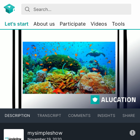
Let's start
About us
Participate
Videos
Tools
DESCRIPTION
TRANSCRIPT
COMMENTS
INSIGHTS
SHARE
mysimpleshow
November 19, 2020