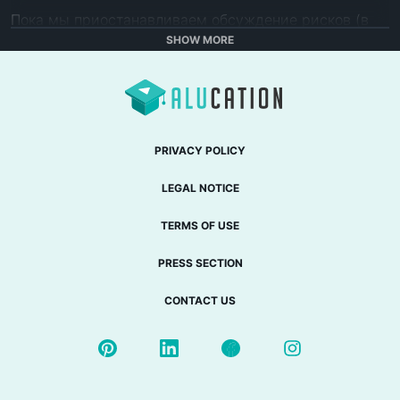
Пока мы приостанавливаем обсуждение рисков (в 
конце концов, сегодня День благодарения), я 
SHOW MORE
попросил свою соучастницу заговора Алиссу Берри 
провести исследование происхождения этой 
странной и чудесной иконы американского ужина на 
День благодарения.

PRIVACY POLICY
С Днем благодарения!

LEGAL NOTICE
Команда Risk Bites:

TERMS OF USE
Продюсер: Эндрю Мейнард

Директор по исследованиям: Дэвид Фолкнер

PRESS SECTION
Исследование: Алисса Берри

CONTACT US
Risk Bites поддерживается:

Школа общественного здравоохранения 
Мичиганского университета. 
http://www.sph.umich.edu/