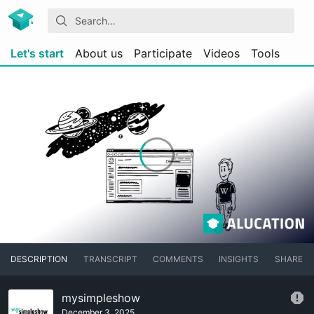
Let's start
About us
Participate
Videos
Tools
DESCRIPTION
TRANSCRIPT
COMMENTS
INSIGHTS
SHARE
mysimpleshow
December 3, 2025