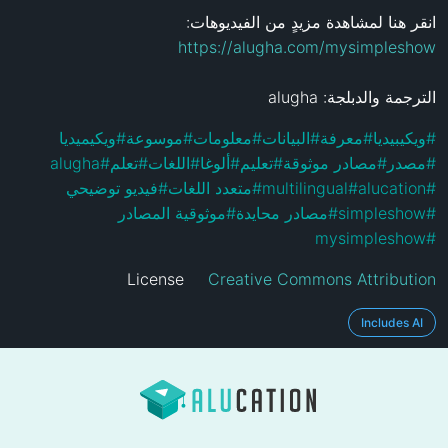
انقر هنا لمشاهدة مزيدٍ من الفيديوهات: 
https://alugha.com/mysimpleshow
الترجمة والدبلجة: alugha
#
ويكيبيديا
#
معرفة
#
البيانات
#
معلومات
#
موسوعة
#
ويكيميديا
#
مصدر
#
مصادر موثوقة
#
تعليم
#
ألوغا
#
اللغات
#
تعلم
#
alugha
#
alucation
#
multilingual
#
متعدد اللغات
#
فيديو توضيحي
#
simpleshow
#
مصادر محايدة
#
موثوقية المصادر
mysimpleshow
#
License
Creative Commons Attribution
Includes AI