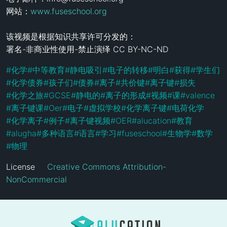
网站：
www.fuseschool.org
该视频是根据知识共享许可分发的： 

署名-非商业性使用-禁止演绎 CC BY-NC-ND
#
化学
#
中等教育
#
静电吸引
#
电子的转移
#
明白
#
获得
#
学生们
#
化学债券
#
孩子们
#
债券
#
离子
#
共价键
#
离子键
#
损失
#
化学之旅
#
GCSE
#
静电的
#
离子的形成
#
视频
#
课
#
valence
#
离子键课
#
Oer
#
电子
#
虚拟学校
#
化学离子键
#
电荷化学
#
化学离子
#
例子
#
离子键视频
#
OER
#
alucation
#
教育
#
alugha
#
多种语言
#
语言
#
学习
#
fuseschool
#
生物学
#
数学
#
物理
License
Creative Commons Attribution-
NonCommercial