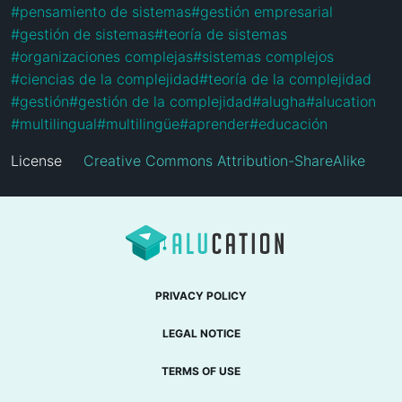
#
pensamiento de sistemas
#
gestión empresarial
#
gestión de sistemas
#
teoría de sistemas
#
organizaciones complejas
#
sistemas complejos
#
ciencias de la complejidad
#
teoría de la complejidad
#
gestión
#
gestión de la complejidad
#
alugha
#
alucation
#
multilingual
#
multilingüe
#
aprender
#
educación
License
Creative Commons Attribution-ShareAlike
PRIVACY POLICY
LEGAL NOTICE
TERMS OF USE