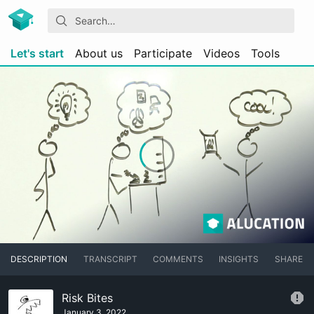
Let's start
About us
Participate
Videos
Tools
DESCRIPTION
TRANSCRIPT
COMMENTS
INSIGHTS
SHARE
Risk Bites
January 3, 2022