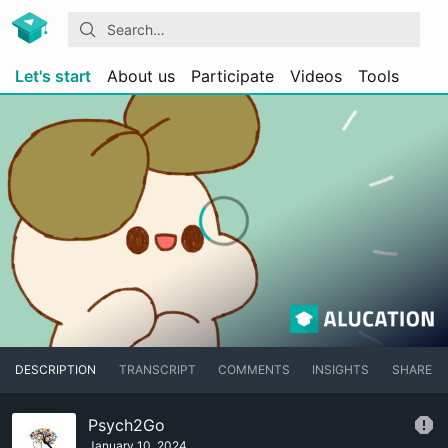
Let's start
About us
Participate
Videos
Tools
DESCRIPTION
TRANSCRIPT
COMMENTS
INSIGHTS
SHARE
Psych2Go
January 10, 2024