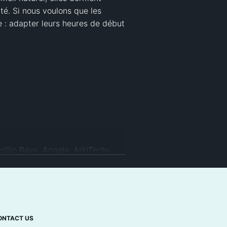
é. Si nous voulons que les 
 : adapter leurs heures de début 
llio Rava, Angela, ArkiTechy, 
Nnov8ors, Dr. Matthias Müller-
dc, Ginger, Harmoniac Design, I 
oanne Doyle, Johan Klassen, 
Khadijah Sellers, Leonel, Linus 
ndosone, Nicki, Okan Elibol, 
ONTACT US
Meder, Si, Stefan Gros, Stephen, 