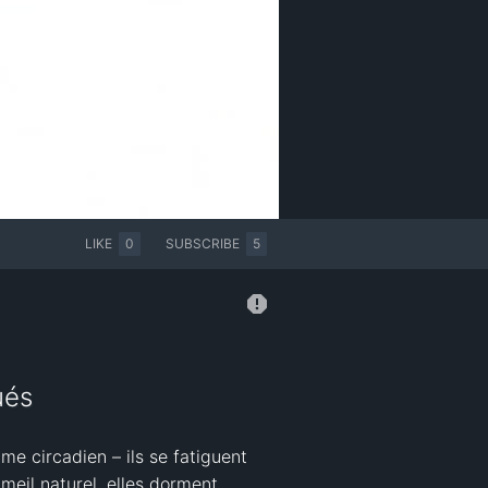
LIKE
0
SUBSCRIBE
5
ués
 circadien – ils se fatiguent 
eil naturel, elles dorment 