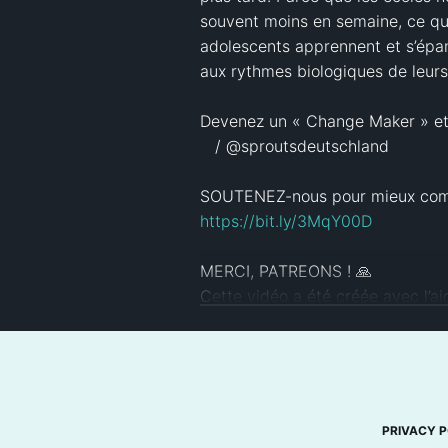
souvent moins en semaine, ce qui 
adolescents apprennent et s’épano
aux rythmes biologiques de leurs 
Devenez un « Change Maker » et 
   / @sproutsdeutschland  

https://bit.ly/3MqY00D
MERCI, PATREONS ! 🙏

Cette vidéo a été créée avec l’a
Artur, azad bel, Badrah, Cedric.
Mellin, Duane Bemister, Esther Ch
CAN GERMAN ET C’ÉTAIT FACILE ! 
John Burghardt, Jonathan Schwarz
Linderoth, Liskaya, Marcel, Marí
PRIVACY P
Paul Hopkins, Peter Bishop, Petr