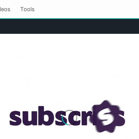
deos
Tools