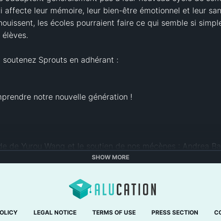
affecte leur mémoire, leur bien-être émotionnel et leur sant
uissent, les écoles pourraient faire ce qui semble si simple
élèves.

soutenez Sprouts en adhérant :

ide de Yurou Wang et le soutien de nos mécènes : Andrea Basi
Wang, David Markham, Delandric Webb, Denis Kraus, Digital I
SHOW MORE
iang, Eva Marie Koblin, Floris Devreese, Frari63, Gatsby Dk
Isabelle, Jana Heinze, Jannes Kroon, Jeffrey Cassianna, J
, Jorge Luis Mejia Velazquez, Karen Lewis, Kenneth Natvig, 
a, Mathis Nu, Matthias Ruck, Mezes. Macko, Michael Brown, Mi
OLICY
LEGAL NOTICE
TERMS OF USE
PRESS SECTION
C
a, Raymond Fujioka, Robert Cook, scripz, Sebastian Huaytan 