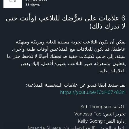
88 views
6 علامات على تعرُّضك للتلاعب (وأنت حتى
لا تدرك ذلك)
يمكن أن يكون التلاعب تجربة معقدة للغاية ومربكة ومنهكة 
عاطفيًا. قد يكون للعلاقات مع المتلاعبين أوقات طيبة وأخرى 
سيئة، إلى جانب تكتيكات خفية قد تجعلك أحيانًا لا تلاحظ حتى ما 
يفعلون. ولمعرفة صور التلاعب بصورة أفضل، إليك بعض 
لقد صنعنا أيضًا فيديو عن علامات الشخصية المتلاعبة: 
https://youtu.be/1CxH07x83nI
التعليق الصوتي (اللغة الإنجليزية): Amanda Silvera 