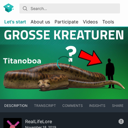
Let's start
About us
Participate
Videos
Tools
DESCRIPTION
TRANSCRIPT
COMMENTS
INSIGHTS
SHARE
RealLifeLore
November 18, 2019