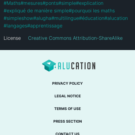
#
Maths
#
mesures
#
ponts
#
simple
#
explication
#
expliqué de manière simple
#
pourquoi les maths
#
simpleshow
#
alugha
#
multilingue
#
éducation
#
alucation
#
langages
#
apprentissage
License
Creative Commons Attribution-ShareAlike
PRIVACY POLICY
LEGAL NOTICE
TERMS OF USE
PRESS SECTION
CONTACT US